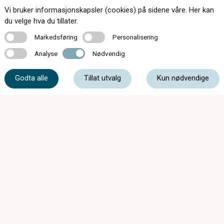
Vi bruker informasjonskapsler (cookies) på sidene våre. Her kan
Kontakt oss
du velge hva du tillater.
Markedsføring
Personalisering
Markedsføring
Personalisering
Analyse
Nødvendig
Analyse
Nødvendig
33 31 73 07
Godta alle
Tillat utvalg
Kun nødvendige
syn@tonsbergoptiske.no
Kammegaten 5, 3110 Tønsberg
Mandag - Onsdag
09:00 - 16:00
Torsdag
09:00 - 18:00