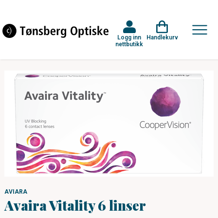
Logg inn
Handlekurv
nettbutikk
AVIARA
Avaira Vitality 6 linser