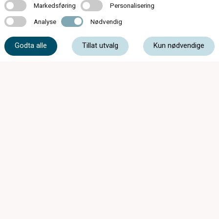
Markedsføring
Personalisering
Markedsføring
Personalisering
Analyse
Nødvendig
Analyse
Nødvendig
33 31 73 07
Godta alle
Tillat utvalg
Kun nødvendige
syn@tonsbergoptiske.no
Kammegaten 5, 3110 Tønsberg
Mandag - Onsdag
09:00 - 16:00
Torsdag
09:00 - 18:00
Fredag
09:00 - 16:00
Lørdag
09:00 - 14:00