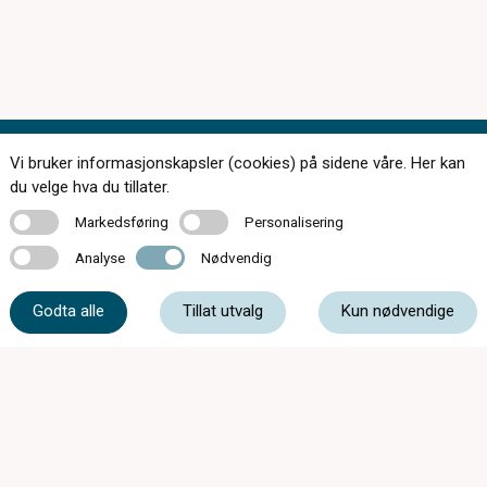
Vi bruker informasjonskapsler (cookies) på sidene våre. Her kan
Kontakt oss
du velge hva du tillater.
Markedsføring
Personalisering
Markedsføring
Personalisering
Analyse
Nødvendig
Analyse
Nødvendig
33 31 73 07
Godta alle
Tillat utvalg
Kun nødvendige