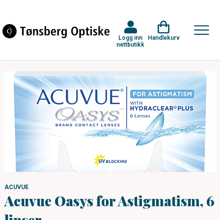
Logg inn
Handlekurv
nettbutikk
ACUVUE
Acuvue Oasys for Astigmatism, 6
linser