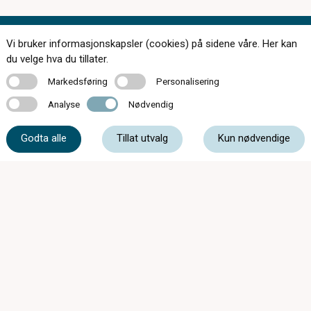
Vi bruker informasjonskapsler (cookies) på sidene våre. Her kan
Kontakt oss
du velge hva du tillater.
Markedsføring
Personalisering
Markedsføring
Personalisering
Analyse
Nødvendig
Analyse
Nødvendig
33 31 73 07
Godta alle
Tillat utvalg
Kun nødvendige
syn@tonsbergoptiske.no
Kammegaten 5, 3110 Tønsberg