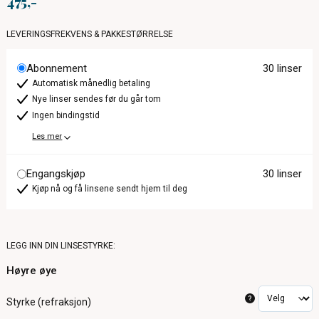
475
LEVERINGSFREKVENS & PAKKESTØRRELSE
Abonnement
30 linser
Automatisk månedlig betaling
Nye linser sendes før du går tom
Ingen bindingstid
Les mer
Engangskjøp
30 linser
Kjøp nå og få linsene sendt hjem til deg
LEGG INN DIN LINSESTYRKE:
Høyre øye
?
Styrke (refraksjon)