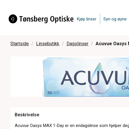
Kjøp linser
Syn og øyne
Startside
Linsebutikk
Dagslinser
Acuvue Oasys M
Beskrivelse
Acuvue Oasys MAX 1-Day er en endagslinse som hjelper deg å