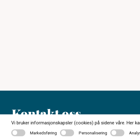
Kontakt oss
Vi bruker informasjonskapsler (cookies) på sidene våre. Her kan 
Markedsføring
Personalisering
Analyse
Markedsføring
Personalisering
Analy
33 31 73 07