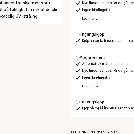
lant annet fra skjermer som
Nye linser sendes før du går t
t på fuktigheten slik at de blir
Ingen bindingstid
kadelig UV-stråling.
Les mer
Engangskjøp
Kjøp nå og få linsene sendt hje
Abonnement
Automatisk månedlig betaling
Nye linser sendes før du går t
Ingen bindingstid
Les mer
Engangskjøp
Kjøp nå og få linsene sendt hje
LEGG INN DIN LINSESTYRKE: