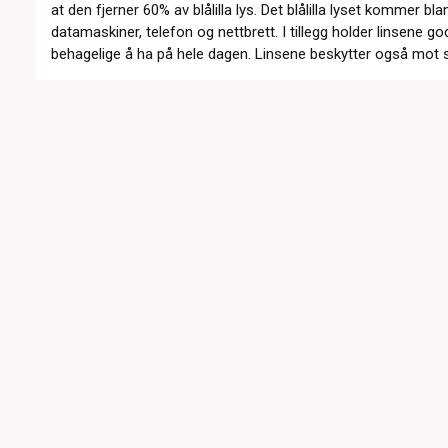
at den fjerner 60% av blålilla lys. Det blålilla lyset kommer b
datamaskiner, telefon og nettbrett. I tillegg holder linsene god
behagelige å ha på hele dagen. Linsene beskytter også mot s