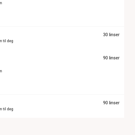
om
30 linser
m til deg
90 linser
om
90 linser
m til deg