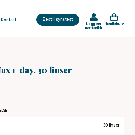
Bestill synstest
Kontakt
Logg inn
Handlekurv
nettbutikk
x 1-day, 30 linser
ELSE
30 linser