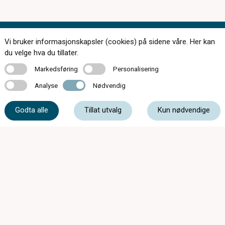
Vi bruker informasjonskapsler (cookies) på sidene våre. Her kan
Kontakt oss
du velge hva du tillater.
Markedsføring
Personalisering
Markedsføring
Personalisering
Analyse
Nødvendig
Analyse
Nødvendig
33 31 73 07
Godta alle
Tillat utvalg
Kun nødvendige
syn@tonsbergoptiske.no
Kammegaten 5, 3110 Tønsberg