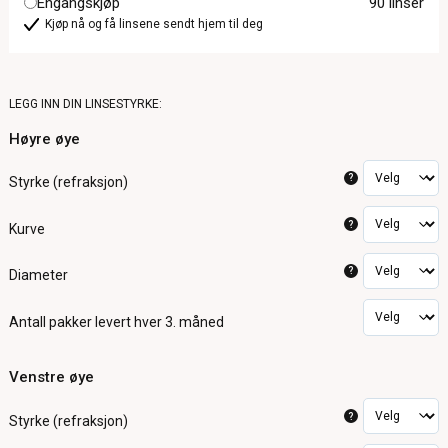
Engangskjøp
90 linser
Kjøp nå og få linsene sendt hjem til deg
LEGG INN DIN LINSESTYRKE:
Høyre øye
?
Styrke (refraksjon)
?
Kurve
?
Diameter
Antall pakker
levert hver 3. måned
Venstre øye
?
Styrke (refraksjon)